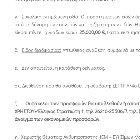
γ.
Συνολική εκτιμώμενη αξία:
Οι ποσότητες των ειδών δε
από τη δύναμη των οπλιτών και τη ζήτηση των ειδών. Η 
είκοσι πέντε χιλιάδων ευρώ
25.000,00 €
, (κατά εκτίμηση
δ.
Είδος διαδικασίας:
Απευθείας ανάθεση, συμφωνά με το 
ε. Δεν απαιτείται η κατάθεση δείγματος.
στ.
Διεύθυνση που θα αναθέσει τη σύμβαση:
ΣΕΤΤΗΛ/4ο Ε
ζ.
Οι φάκελοι των προσφορών θα υποβληθούν ή αποστ
ΧΡΗΣΤΟΥ» Έλληνος Στρατιώτη 1, τηλ 26210-25506/7, τηλ. (
άνοιγμα των οικονομικών προσφορών.
η. Χειριστής θέματος: Ανθυπασπιστής (ΕΜ – ΕΥ) Σίμων Μά