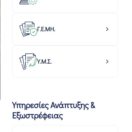
Γ.Ε.ΜΗ.
Υ.Μ.Σ.
Υπηρεσίες Ανάπτυξης &
Εξωστρέφειας