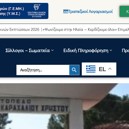
Τραπεζικοί Λογαριασμοί
Κ
πτώσεων 2026 | «Ψωνίζουμε στην Ηλεία — Κερδίζουμε όλοι» Επιμελητήριο
Σύλλογοι – Σωματεία
Ειδική Πληροφόρηση
Πρ
Search Button
Search
EL
for: