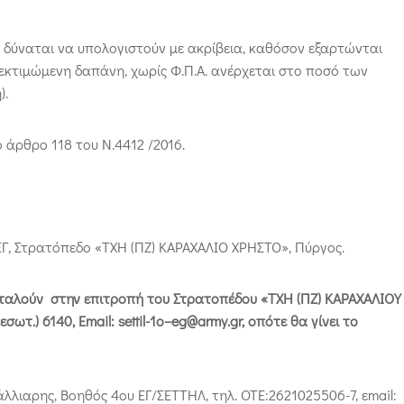
 δύναται να υπολογιστούν με ακρίβεια, καθόσον εξαρτώνται
εκτιμώμενη δαπάνη, χωρίς Φ.Π.Α. ανέρχεται στο ποσό των
).
άρθρο 118 του Ν.4412 /2016.
Γ, Στρατόπεδο «ΤΧΗ (ΠΖ) ΚΑΡΑΧΑΛΙΟ ΧΡΗΣΤΟ», Πύργος.
αλούν στην επιτροπή του Στρατοπέδου «ΤΧΗ (ΠΖ) ΚΑΡΑΧΑΛΙΟΥ
εσωτ.) 6140,
Email
:
settil
-1
o
–
eg
@
army
.
gr
, οπότε θα γίνει το
λλιαρης, Βοηθός 4ου ΕΓ/ΣΕΤΤΗΛ, τηλ. ΟΤΕ:2621025506-7, εmail: