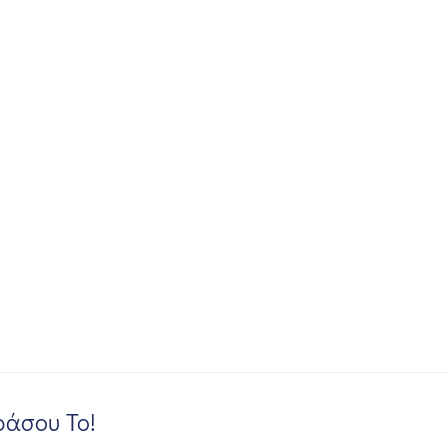
άσου Το!