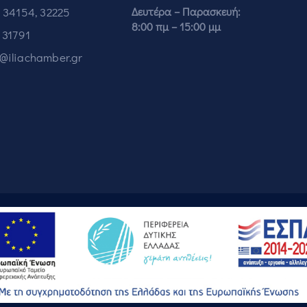
 34154, 32225
Δευτέρα – Παρασκευή:
8:00 πμ – 15:00 μμ
 31791
o@iliachamber.gr