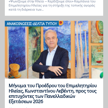
«Ψωνίζουμε στην Ηλεία — Κερδίζουμε όλοι» Καμπάνια του
Επιμελητηρίου Ηλείας για τη στήριξη της τοπικής αγοράς
κατά τη διάρκεια των...
ΑΝΑΚΟΙΝΏΣΕΙΣ-ΔΕΛΤΊΑ ΤΎΠΟΥ
Μήνυμα του Προέδρου του Επιμελητηρίου
Ηλείας, Κωνσταντίνου Λεβέντη, προς τους
επιτυχόντες των Πανελλαδικών
Εξετάσεων 2026