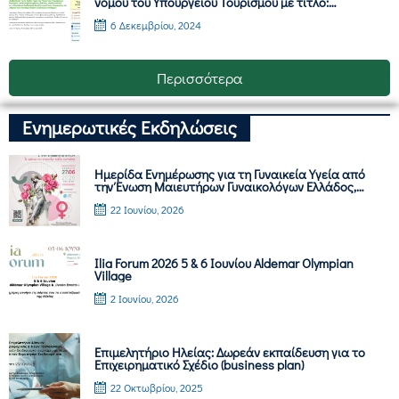
νόμου του Υπουργείου Τουρισμού με τίτλο:
«Θέσπιση προδιαγραφών ακινήτων βραχυχρόνιας
6 Δεκεμβρίου, 2024
μίσθωσης, περιβαλλοντική κατάταξη
καταλυμάτων, απλούστευση διαδικασίας ίδρυσης
τουριστικών επιχειρήσεων και ειδικότερες
διατάξεις ελέγχου και ενίσχυσης πλαισίου
Περισσότερα
τουριστικών υποδομών»
Ενημερωτικές Εκδηλώσεις
Ημερίδα Ενημέρωσης για τη Γυναικεία Υγεία από
την Ένωση Μαιευτήρων Γυναικολόγων Ελλάδος,
Σάββατο 27 Ιουνίου 2026
22 Ιουνίου, 2026
Ilia Forum 2026 5 & 6 Ιουνίου Aldemar Olympian
Village
2 Ιουνίου, 2026
Επιμελητήριο Ηλείας: Δωρεάν εκπαίδευση για το
Επιχειρηματικό Σχέδιο (business plan)
22 Οκτωβρίου, 2025