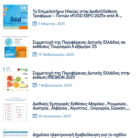
Το Επιμελητήριο Ηλείας στην Διεθνή Έκθεση
Τροφίμων – Ποτών «FOOD EXPO 2025» από 8-
10/3/2025, στο METROPOLITAN EXPO.
5 Μαρτίου, 2025
Συμμετοχή της Περιφέρειας Δυτικής Ελλάδας σε
εκθέσεις Τουρισμού Α εξάμηνο ’25
15 Φεβρουαρίου, 2025
Συμμετοχή της Περιφέρειας Δυτικής Ελλάδας στην
έκθεση FRESKON 2025
1 Φεβρουαρίου, 2025
Διεθνείς Εμπορικές Εκθέσεις Μαρόκο , Ρουμανία ,
Αυστρία , Αλβανία , Αίγυπτος , Ουγγαρία, Σαγκάη ,
Κύπρος , Λίβανος , ΗΑΕ και Βραζιλία 2025
26 Ιανουαρίου, 2025
Δημόσια ηλεκτρονική διαβούλευση για το σχέδιο