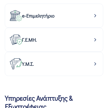
e-Επιμελητήριο
Γ.Ε.ΜΗ.
Υ.Μ.Σ.
Υπηρεσίες Ανάπτυξης &
Εξωστρέφειας