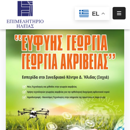
EL
Αρχική
Υπηρεσίες
Ενημέρωση
Σύλλογοι
–
Σωματεία
Ειδική
Πληροφόρηση
Προγράμματα
Χρηματοδότησης