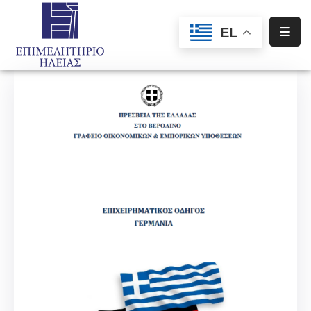
EL
Αρχική
Υπηρεσίες
Ενημέρωση
Σύλλογοι
–
Σωματεία
Ειδική
Πληροφόρηση
Προγράμματα
Χρηματοδότησης