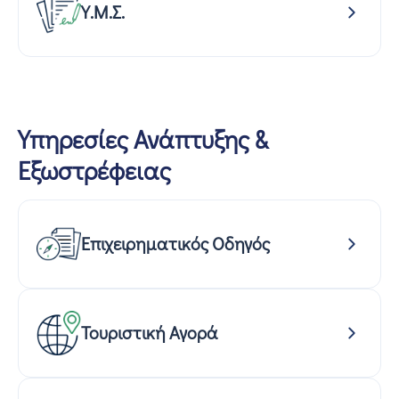
Υ.Μ.Σ.
Υπηρεσίες Ανάπτυξης &
Εξωστρέφειας
Επιχειρηματικός Οδηγός
Τουριστική Αγορά