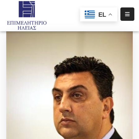
EL
Αρχική
Υπηρεσίες
Ενημέρωση
Σύλλογοι
–
Σωματεία
Ειδική
Πληροφόρηση
Προγράμματα
Χρηματοδότησης