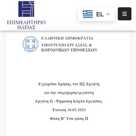
EL
Αρχική
Υπηρεσίες
Ενημέρωση
Σύλλογοι
–
Σωματεία
Ειδική
Πληροφόρηση
Προγράμματα
Χρηματοδότησης