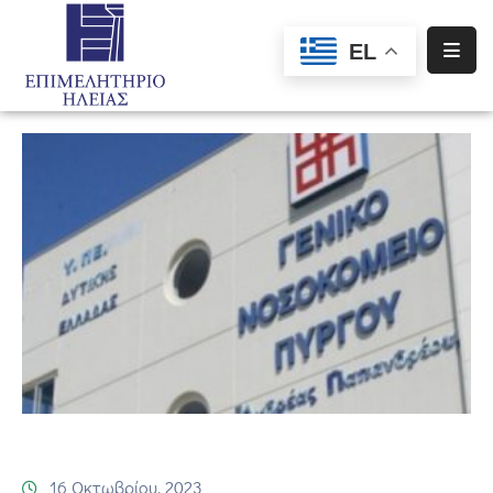
EL
Αρχική
Υπηρεσίες
Ενημέρωση
Σύλλογοι
–
Σωματεία
Ειδική
Πληροφόρηση
Προγράμματα
Χρηματοδότησης
16 Οκτωβρίου, 2023