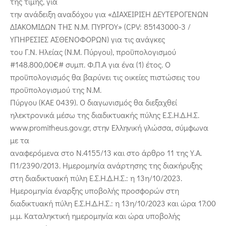
της τιμής, για
την ανάδειξη αναδόχου για «ΔΙΑΧΕΙΡΙΣΗ ΔΕΥΤΕΡΟΓΕΝΩΝ
ΔΙΑΚΟΜΙΔΩΝ ΤΗΣ Ν.Μ. ΠΥΡΓΟΥ» (CPV: 85143000-3 /
ΥΠΗΡΕΣΙΕΣ ΑΣΘΕΝΟΦΟΡΩΝ) για τις ανάγκες
του Γ.Ν. Ηλείας (Ν.Μ. Πύργου), προϋπολογισμού
#148.800,00€# συμπ. Φ.Π.Α για ένα (1) έτος. Ο
προϋπολογισμός θα βαρύνει τις οικείες πιστώσεις του
προϋπολογισμού της Ν.Μ.
Πύργου (ΚΑΕ 0439). Ο διαγωνισμός θα διεξαχθεί
ηλεκτρονικά μέσω της διαδικτυακής πύλης Ε.Σ.Η.Δ.Η.Σ.
www.promitheus.gov.gr, στην Ελληνική γλώσσα, σύμφωνα
με τα
αναφερόμενα στο Ν.4155/13 και στο άρθρο 11 της Υ.Α.
Π1/2390/2013. Ημερομηνία ανάρτησης της διακήρυξης
στη διαδικτυακή πύλη Ε.Σ.Η.Δ.Η.Σ.: η 13η/10/2023.
Ημερομηνία έναρξης υποβολής προσφορών στη
διαδικτυακή πύλη Ε.Σ.Η.Δ.Η.Σ.: η 13η/10/2023 και ώρα 17:00
μ.μ. Καταληκτική ημερομηνία και ώρα υποβολής