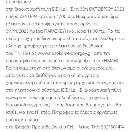
προσφορών
στη διαδικτυακή πύλη Ε.Σ.Η.Δ.Η.Σ.: η 30η ΟΚΤΩΒΡΙΟΥ 2023
ημέρα ΔΕΥΤΕΡΑ και ώρα 17.00 μ.μ. Ημερομηνία και ώρα
ηλεκτρονικής αποσφράγισης προσφορών: η
3η/11/2023 ημέρα ΠΑΡΑΣΚΕΥΗ και ώρα 11:00 π.μ. Για τα
πλήρη τεύχη του διαγωνισμού θα παρέχεται ελεύθερη και
πλήρης πρόσβαση στην ηλεκτρονική διεύθυνση
του Γ.Ν. Ηλείας www.nosokomeiopyrgoy.gr, από την
ημερομηνία δημοσίευσης της προκήρυξης στο ΚΗΜΔΗΣ.
Για τη συμμετοχή στο διαγωνισμό οι ενδιαφερόμενοι
απαιτείται να διαθέτουν ψηφιακή υπογραφή,
χορηγούμενη από πιστοποιημένη αρχή και να εγγραφούν
στο ηλεκτρονικό σύστημα (Ε.Σ.Η.ΔΗ.Σ- Διαδικτυακή πύλη
www.promitheus.gov.gr ακολουθώντας τη σχετική
διαδικασία εγγραφής). Η σύμβαση που θα υπογραφεί θα
ισχύει για ένα (1) έτος. Πληροφορίες όλες τις εργάσιμες
ημέρες και ώρες
στο Γραφείο Προμηθειών του Γ.Ν. Ηλείας, Τηλ: 2621361474.