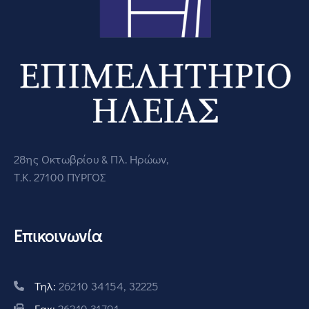
28ης Οκτωβρίου & Πλ. Ηρώων,
Τ.Κ. 27100 ΠΥΡΓΟΣ
Επικοινωνία
Τηλ:
26210 34154, 32225
Fax:
26210 31791