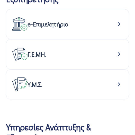
e-Επιμελητήριο
Γ.Ε.ΜΗ.
Υ.Μ.Σ.
Υπηρεσίες Ανάπτυξης &