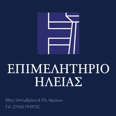
28ης Οκτωβρίου & Πλ. Ηρώων,
Τ.Κ. 27100 ΠΥΡΓΟΣ