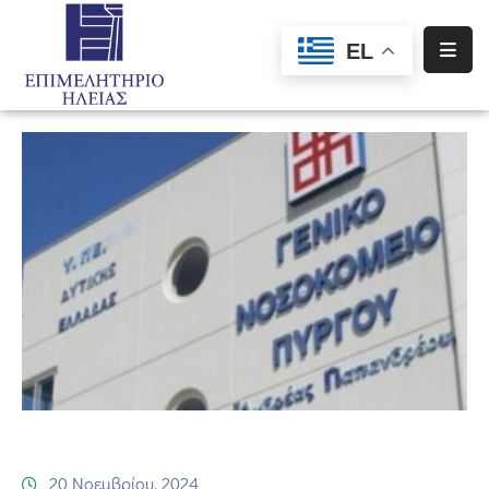
EL
Αρχική
Υπηρεσίες
Ενημέρωση
Σύλλογοι
–
Σωματεία
Ειδική
Πληροφόρηση
Προγράμματα
Χρηματοδότησης
20 Νοεμβρίου, 2024