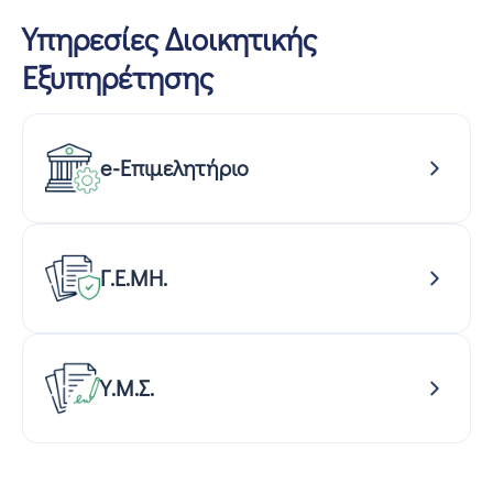
Υπηρεσίες Διοικητικής
Εξυπηρέτησης
e-Επιμελητήριο
Γ.Ε.ΜΗ.
Υ.Μ.Σ.