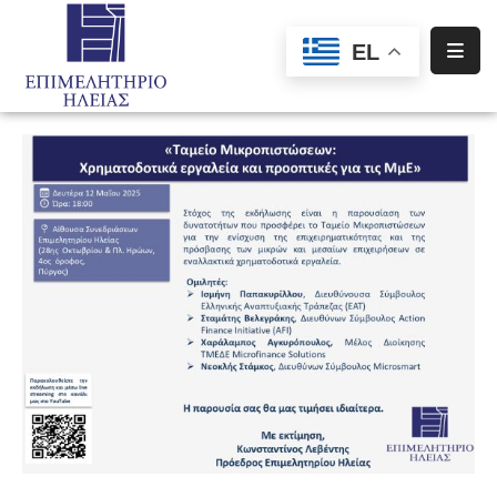
EL
Αρχική
Υπηρεσίες
Ενημέρωση
Σύλλογοι
–
Σωματεία
Ειδική
Πληροφόρηση
Προγράμματα
Χρηματοδότησης