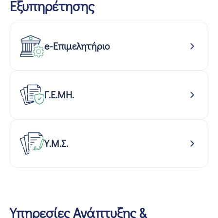
Εξυπηρέτησης
e-Επιμελητήριο
Γ.Ε.ΜΗ.
Υ.Μ.Σ.
Υπηρεσίες Ανάπτυξης &