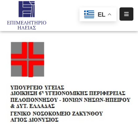
EL
Αρχική
Υπηρεσίες
Ενημέρωση
Σύλλογοι
–
Σωματεία
Ειδική
Πληροφόρηση
Προγράμματα
Χρηματοδότησης