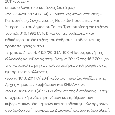
2011/85/ΕΕ) –
δημόσιο λογιστικό και άλλες διατάξεις»,
–του ν. 4250/2014 (Α’ 74) «Διοικητικές Απλουστεύσεις –
Καταργήσεις, Συγχωνεύσεις Νομικών Προσώπων και
Υπηρεσιών του Δημοσίου Τομέα-Τροποποίηση Διατάξεων
του π.δ. 318/1992 (Α΄161) και λοιπές ρυθμίσεις» και
ειδικότερα τις διατάξεις του άρθρου 1,, καθώς και τις
τροποποιήσεις αυτού
-της παρ. Ζ του Ν. 4152/2013 (Α’ 107) «Προσαρμογή της
ελληνικής νομοθεσίας στην Οδηγία 2011/7 της 16.2.2011 για
την καταπολέμηση των καθυστερήσεων πληρωμών στις
εμπορικές συναλλαγές»,
-του ν. 4013/2011 (Α’ 204) «Σύσταση ενιαίας Ανεξάρτητης
Αρχής Δημοσίων Συμβάσεων και ΚΗΜΔΗΣ…»,
-του ν. 3861/2010 (Α’ 112) «Ενίσχυση της διαφάνειας με την
υποχρεωτική ανάρτηση νόμων και πράξεων των
κυβερνητικών, διοικητικών και αυτοδιοικητικών οργάνων
στο διαδίκτυο “Πρόγραμμα Διαύγεια” και άλλες διατάξεις”,