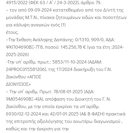
4915/2022 (ΦΕΚ 63 / Α’ / 24-3-2022), άρθρο 79.
– τον από 09-09-2024 κατατεθειμένο από τον Δ/ντή της
μονάδας Μ.Τ.Ν., πίνακα ζητουμένων ειδών και ποσοτήτων
για κάλυψη αναγκών ενός (1)
έτους.
–Την Έκθεση Ανάληψης Δαπάνης: 0/1310, 909/0, ΑΔΑ:
ΨΚΠ04690ΒΞ-7Τ8, ποσού: 145.256,78 € (για τα έτη :2024-
2025-2026)
-Την υπ’ αρίθμ. πρωτ.: 5853/11-10-2024 (ΑΔΑΜ:
24PROC015581206), της 17/2024 διακήρυξη του Γ.Ν.
Ζακύνθου «ΑΓΙΟΣ
ΔΙΟΝΥΣΙΟΣ»
– Την υπ’ αριθμ. Πρωτ. 78/08-01-2025 (ΑΔΑ:
9Μ054690ΒΞ-4ΙΑ), απόφαση του Διοικητή του Γ. Ν.
Ζακύνθου, με την οποία εγκρίνει τα υπ΄αρίθμ.
6930/02-12-2024 και 42/07-01-2025 (Α& Β ΦΑΣΗ) πρακτικά
της επιτροπής αξιολόγησης του ανωτέρω διαγωνισμού ,
καθώς και την έγκριση για την