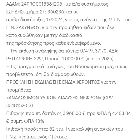
ΑΔΑΜ: 24PROC015581206 , με α/α συστήματος
ΕΣΗΔΗΣ(τμήμα 2) : 360236 και με
αρίθμ διακήρυξης 17/2024, για τις ανάγκες της Μ.Τ.Ν. του
Γ. Ν. ΖΑΚΥΝΘΟΥ, για την προμήθεια ειδών που δεν
κατακυρώθηκαν με την διαδικασία
της πρόσκλησης προς κάθε ενδιαφερόμενο.
– Την έκθεση ανάληψης δαπάνης: 0/419, 371/0, ΑΔΑ:
ΡΞΙΤ4690ΒΞ-Σ2Ψ, Ποσού: 1.000,00 € (για το 2025)
– Τις πραγματικές ανάγκες του Νοσοκομείου μας, όπως
προβλέπεται ότι θα διαμορφωθούν.
ΠΡΟΣΚΛΗΣΗ ΕΚΔΗΛΩΣΗΣ ΕΝΔΙΑΦΕΡΟΝΤΟΣ για την
προμήθεια:
«ΑΝΑΛΩΣΙΜΩΝ ΥΛΙΚΩΝ ΔΙΑΛΥΣΗΣ ΝΕΦΡΩΝ» (CPV
33181520-3)
Πιθανής προϋπ. δαπάνης 3.968,00 € προ ΦΠΑ ή 4.483,84
€ συμπ. ΦΠΑ 13%
{πιθανή ποσότητα: 62 τεμ. } για κάλυψη αναγκών του
Γ.Ν.Ζ. περίπου ενός (1) έτους.