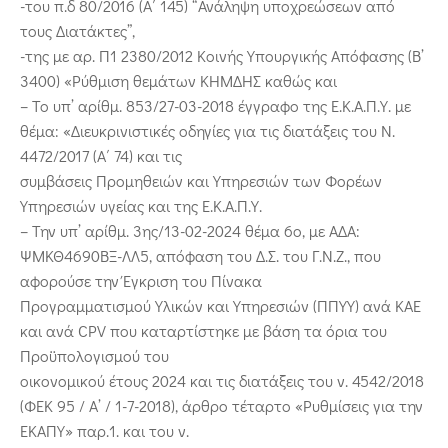
-του π.δ 80/2016 (Α΄ 145) “Ανάληψη υποχρεώσεων από
τους Διατάκτες”,
-της με αρ. Π1 2380/2012 Κοινής Υπουργικής Απόφασης (Β’
3400) «Ρύθμιση θεμάτων ΚΗΜΔΗΣ καθώς και
– Το υπ’ αρίθμ. 853/27-03-2018 έγγραφο της Ε.Κ.Α.Π.Υ. με
θέμα: «Διευκρινιστικές οδηγίες για τις διατάξεις του Ν.
4472/2017 (Α΄ 74) και τις
συμβάσεις Προμηθειών και Υπηρεσιών των Φορέων
Υπηρεσιών υγείας και της Ε.Κ.Α.Π.Υ.
– Την υπ’ αρίθμ. 3ης/13-02-2024 θέμα 6ο, με ΑΔΑ:
ΨΜΚΘ4690ΒΞ-ΛΛ5, απόφαση του Δ.Σ. του Γ.Ν.Ζ., που
αφορούσε την Έγκριση του Πίνακα
Προγραμματισμού Υλικών και Υπηρεσιών (ΠΠΥΥ) ανά ΚΑΕ
και ανά CPV που καταρτίστηκε με βάση τα όρια του
Προϋπολογισμού του
οικονομικού έτους 2024 και τις διατάξεις του ν. 4542/2018
(ΦΕΚ 95 / Α’ / 1-7-2018), άρθρο τέταρτο «Ρυθμίσεις για την
ΕΚΑΠΥ» παρ.1. και του ν.