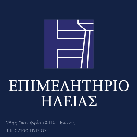
28ης Οκτωβρίου & Πλ. Ηρώων,
Τ.Κ. 27100 ΠΥΡΓΟΣ