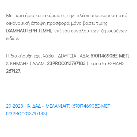
Με κριτήριο κατακύρωσης την πλέον συμφέρουσα από
οικονομική άποψη προσφορά μόνο βάσει τιμής
(
ΧΑΜΗΛΟΤΕΡΗ ΤΙΜΗ
), επί του
συνόλου
των ζητουμένων
ειδών.
Η διακήρυξη έχει λάβει: ΔΙΑΥΓΕΙΑ { ΑΔΑ:
670Π4690ΒΞ-ΜΕΤ
}
& ΚΗΜΔΗΣ { ΑΔΑΜ:
23PROC013797183
} και α/α ΕΣΗΔΗΣ:
267127.
20-2023 Ηλ. ΔΑΔ – ΜΕΛΑΝΙΑ(T) (670Π4690ΒΞ-ΜΕΤ)
(23PROC013797183)