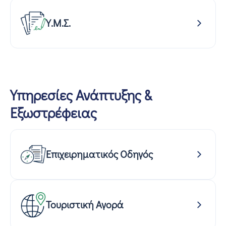
Υ.Μ.Σ.
Υπηρεσίες Ανάπτυξης &
Εξωστρέφειας
Επιχειρηματικός Οδηγός
Τουριστική Αγορά