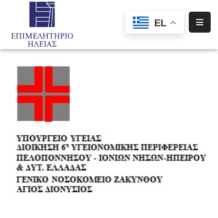
EL
Αρχική
Υπηρεσίες
Ενημέρωση
Σύλλογοι
–
Σωματεία
Ειδική
Πληροφόρηση
Προγράμματα
Χρηματοδότησης