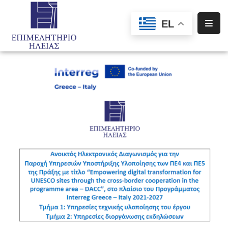
EL
Αρχική
Υπηρεσίες
Ενημέρωση
Σύλλογοι
–
Σωματεία
Ειδική
Πληροφόρηση
Προγράμματα
Χρηματοδότησης