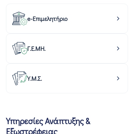
e-Επιμελητήριο
Γ.Ε.ΜΗ.
Υ.Μ.Σ.
Υπηρεσίες Ανάπτυξης &
Εξωστρέφειας