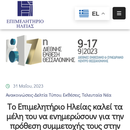
EL
Αρχική
Υπηρεσίες
Ενημέρωση
Σύλλογοι
–
Σωματεία
31 Μαΐου, 2023
Ειδική
Ανακοινώσεις-Δελτία Τύπου
Εκθέσεις
Τελευταία Νέα
‚
‚
Πληροφόρηση
Tο Επιμελητήριο Ηλείας καλεί τα
Προγράμματα
μέλη του να ενημερώσουν για την
Χρηματοδότησης
πρόθεση συμμετοχής τους στην