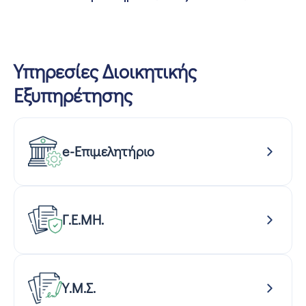
Υπηρεσίες Διοικητικής
Εξυπηρέτησης
e-Επιμελητήριο
Γ.Ε.ΜΗ.
Υ.Μ.Σ.