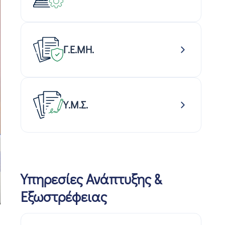
Γ.Ε.ΜΗ.
Υ.Μ.Σ.
Υπηρεσίες Ανάπτυξης &
Εξωστρέφειας