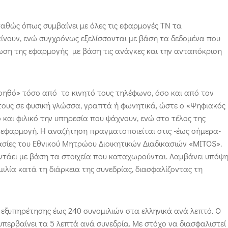
 καθώς όπως συμβαίνει με όλες τις εφαρμογές ΤΝ τα
ίνουν, ενώ συγχρόνως εξελίσσονται με βάση τα δεδομένα που
τίωση της εφαρμογής με βάση τις ανάγκες και την ανταπόκριση
οηθό» τόσο από το κινητό τους τηλέφωνο, όσο και από τον
τους σε φυσική γλώσσα, γραπτά ή φωνητικά, ώστε ο «Ψηφιακός
και φιλικό την υπηρεσία που ψάχνουν, ενώ στο τέλος της
 εφαρμογή. Η αναζήτηση πραγματοποιείται στις -έως σήμερα-
ικασίες του Εθνικού Μητρώου Διοικητικών Διαδικασιών «MITOS».
αντάει με βάση τα στοιχεία που καταχωρούνται. Λαμβάνει υπόψ
ιλία κατά τη διάρκεια της συνεδρίας, διασφαλίζοντας τη
 εξυπηρέτησης έως 240 συνομιλιών στα ελληνικά ανά λεπτό. O
περβαίνει τα 5 λεπτά ανά συνεδρία. Με στόχο να διασφαλιστεί