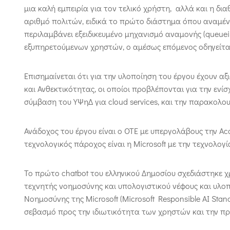
μια καλή εμπειρία για τον τελικό χρήστη, αλλά και η δ
αριθμό πολιτών, ειδικά το πρώτο διάστημα όπου αναμέν
περιλαμβάνει εξειδικευμένο μηχανισμό αναμονής (queuei
εξυπηρετούμενων χρηστών, ο αμέσως επόμενος οδηγείται
Επισημαίνεται ότι για την υλοποίηση του έργου έχουν α
και Ανθεκτικότητας, οι οποίοι προβλέπονται για την εν
σύμβαση του ΥΨηΔ για cloud services, και την παρακολο
Ανάδοχος του έργου είναι ο ΟΤΕ με υπεργολάβους την Ac
τεχνολογικός πάροχος είναι η Microsoft με την τεχνολογί
Το πρώτο chatbot του ελληνικού Δημοσίου σχεδιάστηκε χ
τεχνητής νοημοσύνης και υπολογιστικού νέφους και υλ
Νοημοσύνης της Microsoft (Microsoft Responsible AI Sta
σεβασμό προς την ιδιωτικότητα των χρηστών και την π