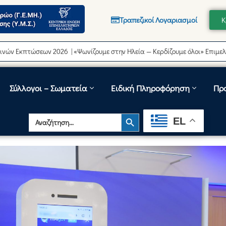
Τραπεζικοί Λογαριασμοί
Κ
τώσεων 2026 | «Ψωνίζουμε στην Ηλεία — Κερδίζουμε όλοι» Επιμελητήριο 
Σύλλογοι – Σωματεία
Ειδική Πληροφόρηση
Πρ
Search Button
Search
EL
for: