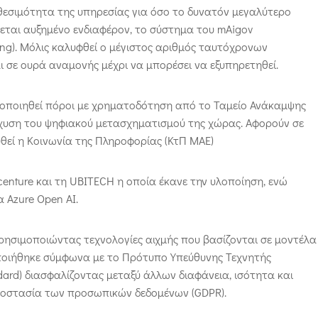
ιαθεσιμότητα της υπηρεσίας για όσο το δυνατόν μεγαλύτερο
εται αυξημένο ενδιαφέρον, το σύστημα του mAigov
ng). Μόλις καλυφθεί ο μέγιστος αριθμός ταυτόχρονων
 σε ουρά αναμονής μέχρι να μπορέσει να εξυπηρετηθεί.
ξιοποιηθεί πόροι με χρηματοδότηση από το Ταμείο Ανάκαμψης
ίσχυση του ψηφιακού μετασχηματισμού της χώρας. Αφορούν σε
υθεί η Κοινωνία της Πληροφορίας (ΚτΠ ΜΑΕ)
centure και τη UBITECH η οποία έκανε την υλοποίηση, ενώ
α Azure Open AI.
ρησιμοποιώντας τεχνολογίες αιχμής που βασίζονται σε μοντέλα
οποιήθηκε σύμφωνα με το Πρότυπο Υπεύθυνης Τεχνητής
ndard) διασφαλίζοντας μεταξύ άλλων διαφάνεια, ισότητα και
ροστασία των προσωπικών δεδομένων (GDPR).