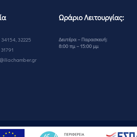
ία
Ωράριο Λειτουργίας:
 34154, 32225
Δευτέρα – Παρασκευή:
8:00 πμ – 15:00 μμ
 31791
o@iliachamber.gr