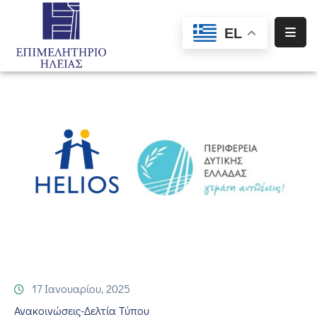
EL
Αρχική
Υπηρεσίες
Ενημέρωση
Σύλλογοι
–
Σωματεία
Ειδική
Πληροφόρηση
Προγράμματα
17 Ιανουαρίου, 2025
Χρηματοδότησης
Ανακοινώσεις-Δελτία Τύπου