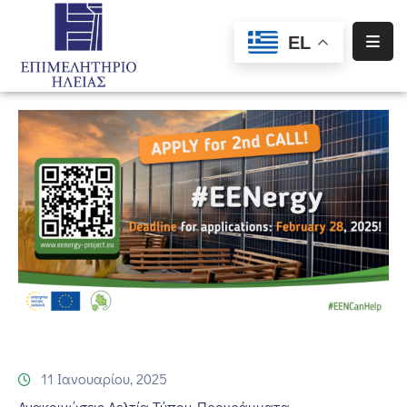
EL
Αρχική
Υπηρεσίες
Ενημέρωση
Σύλλογοι
–
Σωματεία
Ειδική
Πληροφόρηση
Προγράμματα
Χρηματοδότησης
11 Ιανουαρίου, 2025
Ανακοινώσεις-Δελτία Τύπου
Προγράμματα