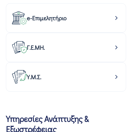
e-Επιμελητήριο
Γ.Ε.ΜΗ.
Υ.Μ.Σ.
Υπηρεσίες Ανάπτυξης &
Εξωστρέφειας