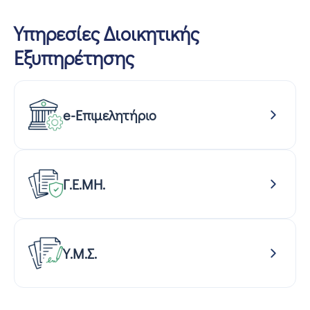
Υπηρεσίες Διοικητικής
Εξυπηρέτησης
e-Επιμελητήριο
Γ.Ε.ΜΗ.
Υ.Μ.Σ.