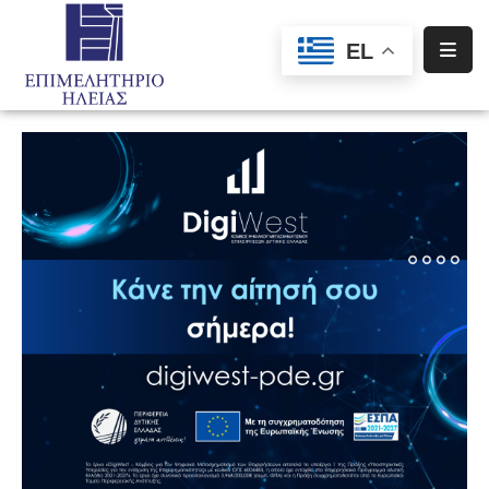
EL
Αρχική
Υπηρεσίες
Ενημέρωση
Σύλλογοι
–
Σωματεία
Ειδική
Πληροφόρηση
Προγράμματα
Χρηματοδότησης