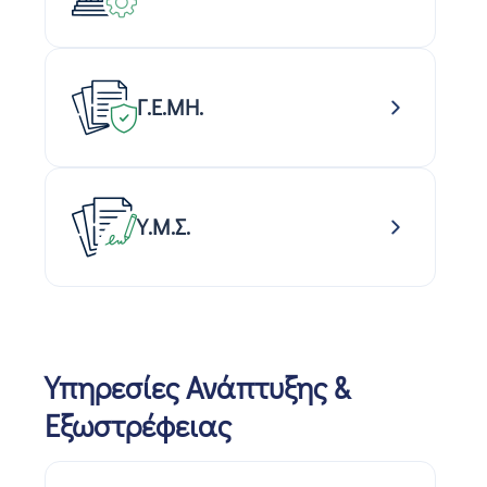
Γ.Ε.ΜΗ.
Υ.Μ.Σ.
Υπηρεσίες Ανάπτυξης &
Εξωστρέφειας