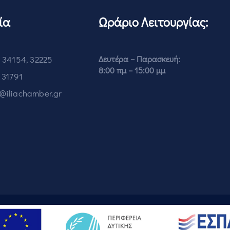
ία
Ωράριο Λειτουργίας:
 34154, 32225
Δευτέρα – Παρασκευή:
8:00 πμ – 15:00 μμ
 31791
o@iliachamber.gr