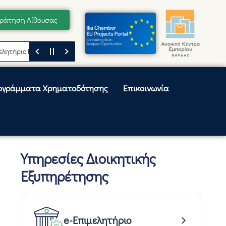
ράτηση Αίθουσας
ιο Ηλείας
Μήνυμα του Προέδρου του Επιμελητηρίου Ηλείας, Κωνσταντί
ογράμματα Χρηματοδότησης
Επικοινωνία
Υπηρεσίες Διοικητικής
Εξυπηρέτησης
e-Επιμελητήριο