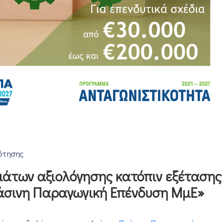
ότησης
άτων αξιολόγησης κατόπιν εξέτασης
άσινη Παραγωγική Επένδυση ΜμΕ»