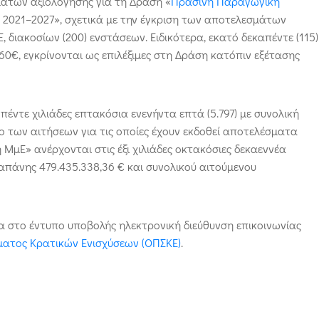
μάτων αξιολόγησης για τη Δράση «
Πράσινη Παραγωγική
2021–2027», σχετικά με την έγκριση των αποτελεσμάτων
διακοσίων (200) ενστάσεων. Ειδικότερα, εκατό δεκαπέντε (115)
60€, εγκρίνονται ως επιλέξιμες στη Δράση κατόπιν εξέτασης
έντε χιλιάδες επτακόσια ενενήντα επτά (5.797) με συνολική
λο των αιτήσεων για τις οποίες έχουν εκδοθεί αποτελέσματα
μΕ» ανέρχονται στις έξι χιλιάδες οκτακόσιες δεκαεννέα
απάνης 479.435.338,36 € και συνολικού αιτούμενου
α στο έντυπο υποβολής ηλεκτρονική διεύθυνση επικοινωνίας
ατος Κρατικών Ενισχύσεων (ΟΠΣΚΕ)
.