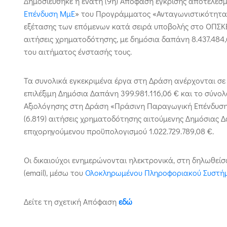
Δημοσιεύθηκε η ένατη (9η) Απόφαση έγκρισης αποτελεσ
Επένδυση ΜμΕ
» του Προγράμματος «Ανταγωνιστικότητα 
εξέτασης των επόμενων κατά σειρά υποβολής στο ΟΠΣΚΕ, 
αιτήσεις χρηματοδότησης, με δημόσια δαπάνη 8.437.484,
του αιτήματος ένστασής τους.
Τα συνολικά εγκεκριμένα έργα στη Δράση ανέρχονται σε π
επιλέξιμη Δημόσια Δαπάνη 399.981.116,06 € και το σύνο
Αξιολόγησης στη Δράση «Πράσινη Παραγωγική Επένδυση Μ
(6.819) αιτήσεις χρηματοδότησης αιτούμενης Δημόσιας Δ
επιχορηγούμενου προϋπολογισμού 1.022.729.789,08 €.
Οι δικαιούχοι ενημερώνονται ηλεκτρονικά, στη δηλωθείσ
(email), μέσω του
Ολοκληρωμένου Πληροφοριακού Συστήμ
Δείτε τη σχετική Απόφαση
εδώ