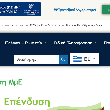
Τραπεζικοί Λογαριασμοί
Κ
κπτώσεων 2026 | «Ψωνίζουμε στην Ηλεία — Κερδίζουμε όλοι» Επιμελητήρ
Σύλλογοι – Σωματεία
Ειδική Πληροφόρηση
Πρ
Search Button
Search
EL
for: