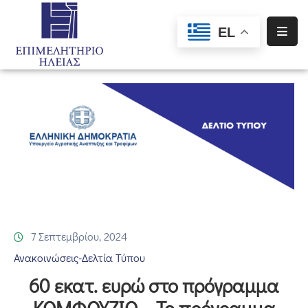
EL
Αρχική
Υπηρεσίες
Ενημέρωση
Σύλλογοι
–
Σωματεία
Ειδική
Πληροφόρηση
7 Σεπτεμβρίου, 2024
Ανακοινώσεις-Δελτία Τύπου
Προγράμματα
60 εκατ. ευρώ στο πρόγραμμα
Χρηματοδότησης
ΚΟΜΦΟΥΖΙΟ – Το πρόγραμμα