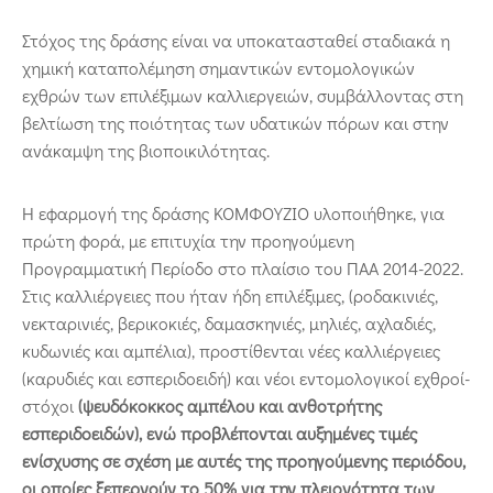
Στόχος της δράσης είναι να υποκατασταθεί σταδιακά η
χημική καταπολέμηση σημαντικών εντομολογικών
εχθρών των επιλέξιμων καλλιεργειών, συμβάλλοντας στη
βελτίωση της ποιότητας των υδατικών πόρων και στην
ανάκαμψη της βιοποικιλότητας.
Η εφαρμογή της δράσης ΚΟΜΦΟΥΖΙΟ υλοποιήθηκε, για
πρώτη φορά, με επιτυχία την προηγούμενη
Προγραμματική Περίοδο στο πλαίσιο του ΠΑΑ 2014-2022.
Στις καλλιέργειες που ήταν ήδη επιλέξιμες, (ροδακινιές,
νεκταρινιές, βερικοκιές, δαμασκηνιές, μηλιές, αχλαδιές,
κυδωνιές και αμπέλια), προστίθενται νέες καλλιέργειες
(καρυδιές και εσπεριδοειδή) και νέοι εντομολογικοί εχθροί-
στόχοι
(ψευδόκοκκος αμπέλου και ανθοτρήτης
εσπεριδοειδών), ενώ
προβλέπονται αυξημένες τιμές
ενίσχυσης σε σχέση με αυτές της προηγούμενης περιόδου,
οι οποίες ξεπερνούν το 50% για την πλειονότητα των