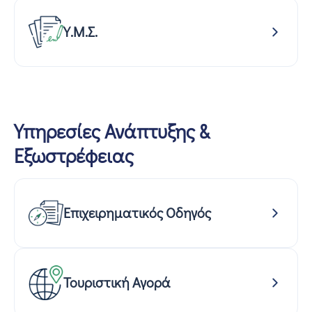
Υ.Μ.Σ.
Υπηρεσίες Ανάπτυξης &
Εξωστρέφειας
Επιχειρηματικός Οδηγός
Τουριστική Αγορά