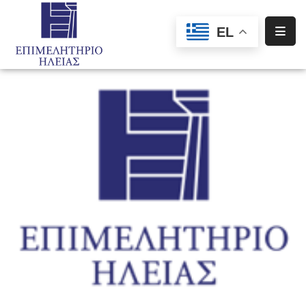
EL
Αρχική
Υπηρεσίες
Ενημέρωση
Σύλλογοι
–
Σωματεία
Ειδική
Πληροφόρηση
Προγράμματα
Χρηματοδότησης