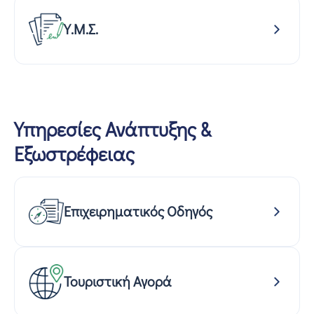
Υ.Μ.Σ.
Υπηρεσίες Ανάπτυξης &
Εξωστρέφειας
Επιχειρηματικός Οδηγός
Τουριστική Αγορά