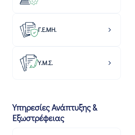
Γ.Ε.ΜΗ.
Υ.Μ.Σ.
Υπηρεσίες Ανάπτυξης &
Εξωστρέφειας