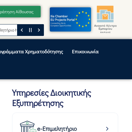
ράτηση Αίθουσας
ο Ηλείας
Μήνυμα του Προέδρου του Επιμελητηρίου Ηλείας, Κωνσταντίν
ογράμματα Χρηματοδότησης
Επικοινωνία
Υπηρεσίες Διοικητικής
Εξυπηρέτησης
e-Επιμελητήριο