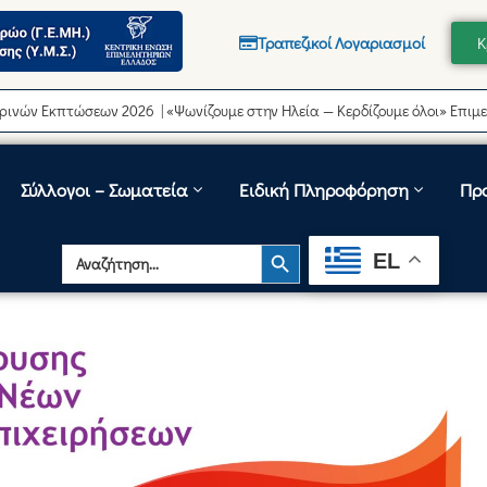
Τραπεζικοί Λογαριασμοί
Κ
πτώσεων 2026 | «Ψωνίζουμε στην Ηλεία — Κερδίζουμε όλοι» Επιμελητήρι
Σύλλογοι – Σωματεία
Ειδική Πληροφόρηση
Πρ
Search Button
Search
EL
for: