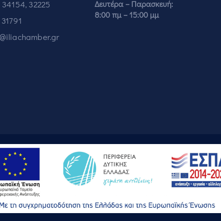
 34154, 32225
Δευτέρα – Παρασκευή:
8:00 πμ – 15:00 μμ
 31791
o@iliachamber.gr