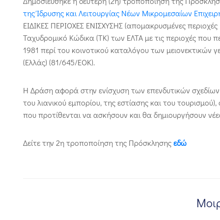
Δημοσιεύθηκε η δεύτερη (2η) τροποποίηση της Πρόσκλη
της Ίδρυσης και Λειτουργίας Νέων Μικρομεσαίων Επιχει
ΕΙΔΙΚΕΣ ΠΕΡΙΟΧΕΣ ΕΝΙΣΧΥΣΗΣ (απομακρυσμένες περιοχές κ
Ταχυδρομικό Κώδικα (ΤΚ) των ΕΛΤΑ με τις περιοχές που 
1981 περί του κοινοτικού καταλόγου των μειονεκτικών 
(Ελλάς) (81/645/ΕΟΚ).
Η Δράση αφορά στην ενίσχυση των επενδυτικών σχεδίων
του λιανικού εμπορίου, της εστίασης και του τουρισμού)
που προτίθενται να ασκήσουν και θα δημιουργήσουν νέε
Δείτε την 2η τροποποίηση της Πρόσκλησης
εδώ
Μοιρ