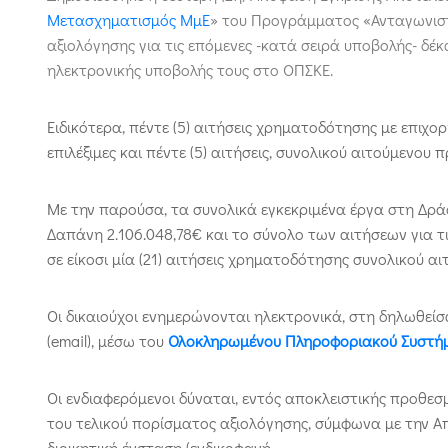
Μετασχηματισμός ΜμΕ
» του Προγράμματος «Ανταγωνιστ
αξιολόγησης για τις επόμενες -κατά σειρά υποβολής- δέκ
ηλεκτρονικής υποβολής τους στο ΟΠΣΚΕ.
Ειδικότερα, πέντε (5) αιτήσεις χρηματοδότησης με επιχ
επιλέξιμες και πέντε (5) αιτήσεις, συνολικού αιτούμενου
Με την παρούσα, τα συνολικά εγκεκριμένα έργα στη Δράσ
Δαπάνη 2.106.048,78€ και το σύνολο των αιτήσεων για τ
σε είκοσι μία (21) αιτήσεις χρηματοδότησης συνολικού α
Οι δικαιούχοι ενημερώνονται ηλεκτρονικά, στη δηλωθείσ
(email), μέσω του
Ολοκληρωμένου Πληροφοριακού Συστήμ
Οι ενδιαφερόμενοι δύναται, εντός αποκλειστικής προθεσ
του τελικού πορίσματος αξιολόγησης, σύμφωνα με την 
διοικητική ένσταση (ενδικοφανή