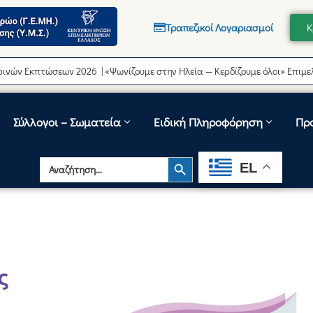
Τραπεζικοί Λογαριασμοί
Κ
κπτώσεων 2026 | «Ψωνίζουμε στην Ηλεία — Κερδίζουμε όλοι» Επιμελητήρι
Σύλλογοι – Σωματεία
Ειδική Πληροφόρηση
Πρ
Search Button
Search
EL
for: