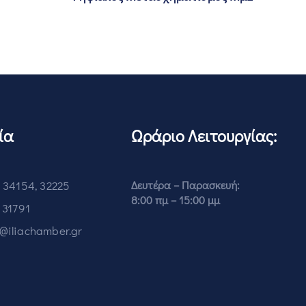
ία
Ωράριο Λειτουργίας:
 34154, 32225
Δευτέρα – Παρασκευή:
8:00 πμ – 15:00 μμ
 31791
o@iliachamber.gr