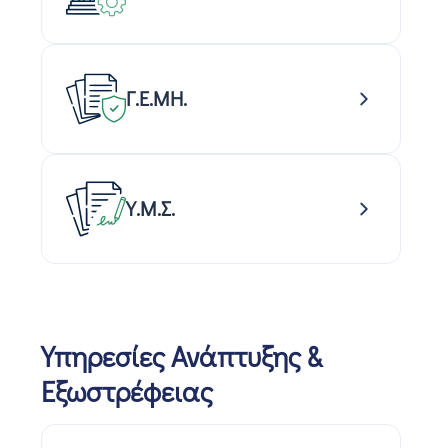
Γ.Ε.ΜΗ.
Υ.Μ.Σ.
Υπηρεσίες Ανάπτυξης &
Εξωστρέφειας