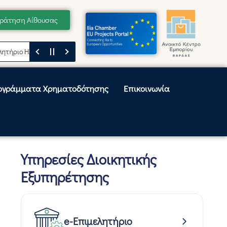
ράτηση Αίθουσας
ο Ηλείας
Μήνυμα του Προέδρου του Επιμελητηρίου Ηλείας, Κωνσταντίν
ογράμματα Χρηματοδότησης
Επικοινωνία
Υπηρεσίες Διοικητικής
Εξυπηρέτησης
e-Επιμελητήριο