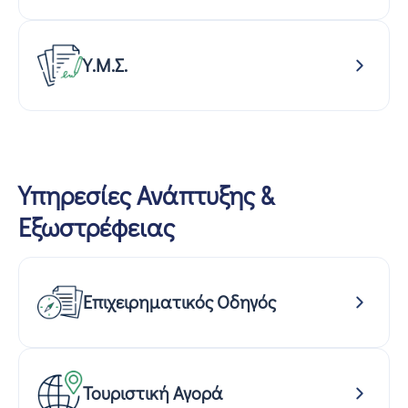
Υ.Μ.Σ.
Υπηρεσίες Ανάπτυξης &
Εξωστρέφειας
Επιχειρηματικός Οδηγός
Τουριστική Αγορά