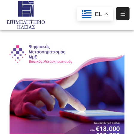
EL
Αρχική
Υπηρεσίες
Ενημέρωση
Σύλλογοι
–
Σωματεία
Ειδική
Πληροφόρηση
Προγράμματα
Χρηματοδότησης