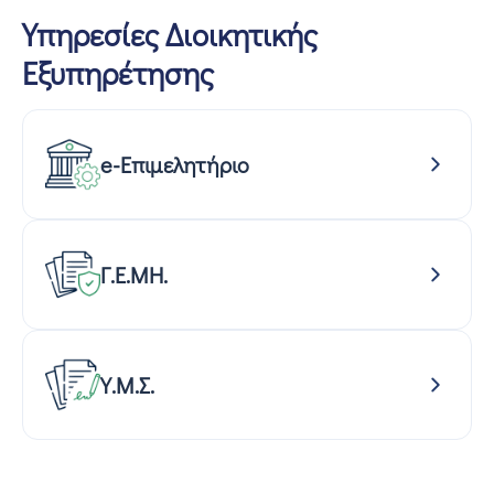
Υπηρεσίες Διοικητικής
Εξυπηρέτησης
e-Επιμελητήριο
Γ.Ε.ΜΗ.
Υ.Μ.Σ.