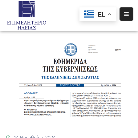
EL
Αρχική
Υπηρεσίες
Ενημέρωση
Σύλλογοι
–
Σωματεία
Ειδική
Πληροφόρηση
Προγράμματα
Χρηματοδότησης
14 Νοεμβρίου, 2024