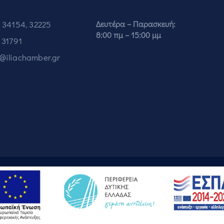
 34154, 32225
Δευτέρα – Παρασκευή:
8:00 πμ – 15:00 μμ
 31791
o@iliachamber.gr