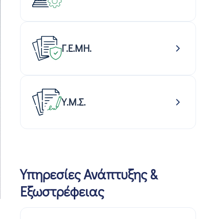
Γ.Ε.ΜΗ.
Υ.Μ.Σ.
Υπηρεσίες Ανάπτυξης &
Εξωστρέφειας