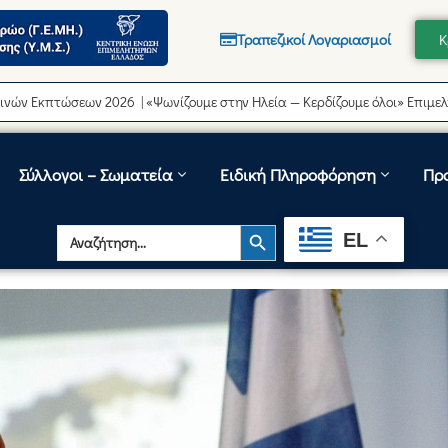
Τραπεζικοί Λογαριασμοί
Κ
τώσεων 2026 | «Ψωνίζουμε στην Ηλεία — Κερδίζουμε όλοι» Επιμελητήριο
Σύλλογοι – Σωματεία
Ειδική Πληροφόρηση
Πρ
Search Button
Search
EL
for: