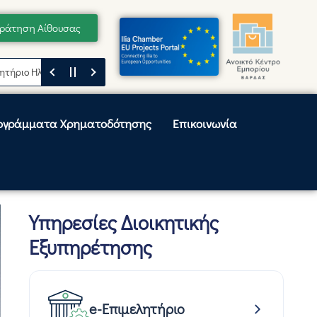
ράτηση Αίθουσας
 Ηλείας
Μήνυμα του Προέδρου του Επιμελητηρίου Ηλείας, Κωνσταντίνο
ογράμματα Χρηματοδότησης
Επικοινωνία
Υπηρεσίες Διοικητικής
Εξυπηρέτησης
e-Επιμελητήριο