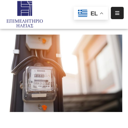
EL
Αρχική
Υπηρεσίες
Ενημέρωση
Σύλλογοι
–
Σωματεία
Ειδική
Πληροφόρηση
Προγράμματα
Χρηματοδότησης