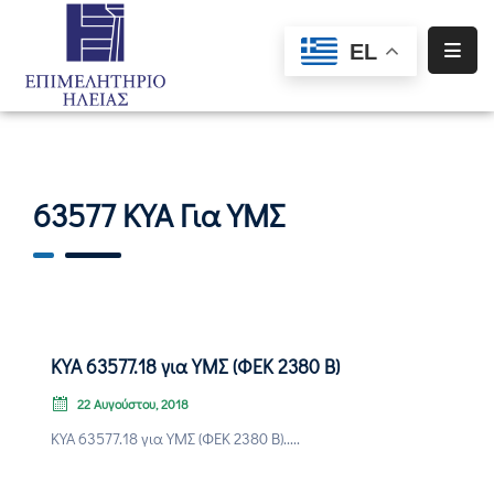
EL
Αρχική
Υπηρεσίες
Ενημέρωση
63577 ΚΥΑ Για ΥΜΣ
Σύλλογοι
–
Σωματεία
Ειδική
ΚΥΑ 63577.18 για ΥΜΣ (ΦΕΚ 2380 Β)
Πληροφόρηση
22 Αυγούστου, 2018
Προγράμματα
ΚΥΑ 63577.18 για ΥΜΣ (ΦΕΚ 2380 Β).....
Χρηματοδότησης