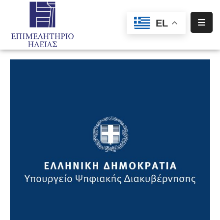
EL
Αρχική
Υπηρεσίες
Ενημέρωση
Σύλλογοι
–
Σωματεία
Ειδική
Πληροφόρηση
Προγράμματα
Χρηματοδότησης