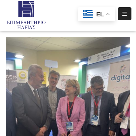
EL
Αρχική
Υπηρεσίες
Ενημέρωση
Σύλλογοι
–
Σωματεία
Ειδική
Πληροφόρηση
Προγράμματα
Χρηματοδότησης