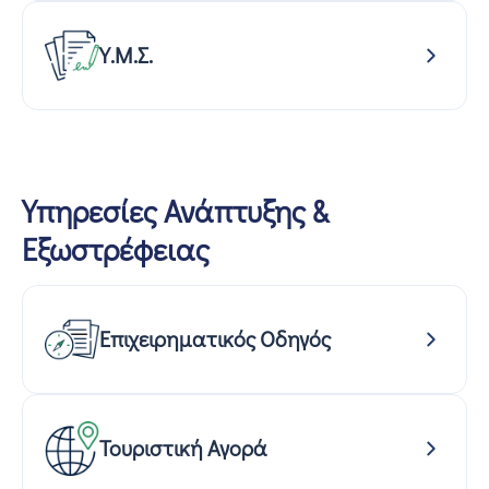
Υ.Μ.Σ.
Υπηρεσίες Ανάπτυξης &
Εξωστρέφειας
Επιχειρηματικός Οδηγός
Τουριστική Αγορά