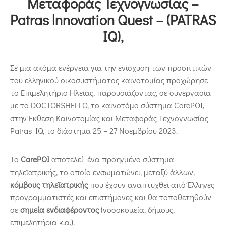
Μεταφοράς Τεχνογνωσίας –
Patras lnnovation Quest – (PATRAS
IQ),
Σε μια ακόμα ενέργεια για την ενίσχυση των προοπτικών
του ελληνικού οικοσυστήματος καινοτομίας προχώρησε
το Επιμελητήριο Ηλείας, παρουσιάζοντας, σε συνεργασία
με το DOCTORSHELLO, το καινοτόμο σύστημα CarePOI,
στην Έκθεση Καινοτομίας και Μεταφοράς Τεχνογνωσίας
Patras IQ, το διάστημα 25 – 27 Νοεμβρίου 2023.
Το
CarePOI
αποτελεί ένα προηγμένο σύστημα
τηλεϊατρικής, το οποίο ενσωματώνει, μεταξύ άλλων,
κόμβους τηλεϊατρικής
που έχουν αναπτυχθεί από Έλληνες
προγραμματιστές και επιστήμονες και θα τοποθετηθούν
σε
σημεία ενδιαφέροντος
(νοσοκομεία, δήμους,
επιμελητήρια κ.α.).