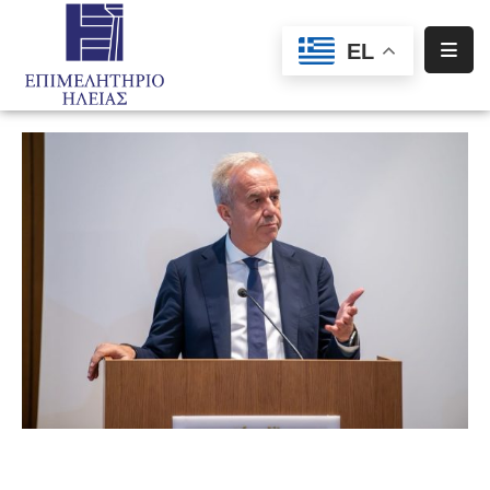
EL
Αρχική
Υπηρεσίες
Ενημέρωση
Σύλλογοι
–
Σωματεία
Ειδική
Πληροφόρηση
Προγράμματα
Χρηματοδότησης