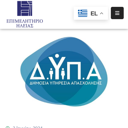
EL
Αρχική
Υπηρεσίες
Ενημέρωση
Σύλλογοι
–
Σωματεία
Ειδική
Πληροφόρηση
Προγράμματα
Χρηματοδότησης
2 Ιουνίου, 2024