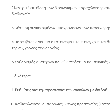
2.Κεντρική εκτέλεση των διαγωνισμών παραχώρησης από
διαδικασία.
3.Θέσπιση συγκεκριμένων υποχρεώσεων των παραχωρησι
4.Παρεμβάσεις για πιο αποτελεσματικούς ελέγχους και δ
της σύγχρονης τεχνολογίας
5.Καθορισμός αυστηρών ποινών (πρόστιμα και ποινικές κ
Ειδικότερα:
1. Ρυθμίσεις για την προστασία των αιγιαλών με διαβάθμ
Καθιερώνονται οι παραλίες υψηλής προστασίας («απάτη
οποίες θα απαγορεύεται η παραχώρηση και κατ’ επέκ