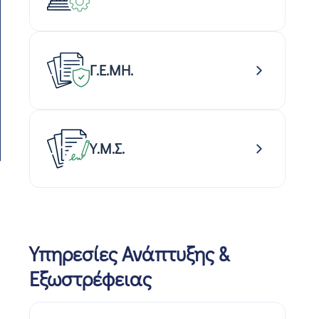
Γ.Ε.ΜΗ.
Υ.Μ.Σ.
Υπηρεσίες Ανάπτυξης &
Εξωστρέφειας