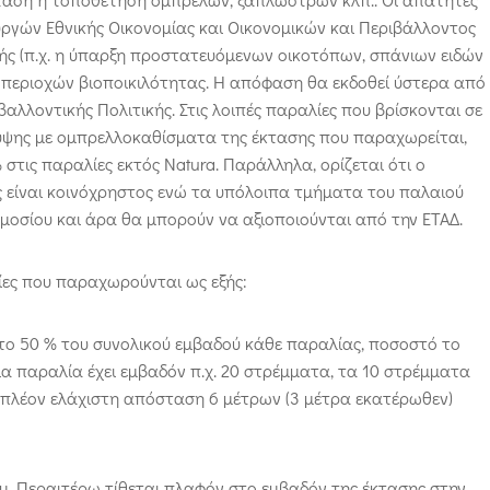
ργών Εθνικής Οικονομίας και Οικονομικών και Περιβάλλοντος
χής (π.χ. η ύπαρξη προστατευόμενων οικοτόπων, σπάνιων ειδών
ν περιοχών βιοποικιλότητας. Η απόφαση θα εκδοθεί ύστερα από
αλλοντικής Πολιτικής. Στις λοιπές παραλίες που βρίσκονται σε
υψης με ομπρελλοκαθίσματα της έκτασης που παραχωρείται,
στις παραλίες εκτός Natura. Παράλληλα, ορίζεται ότι ο
ς είναι κοινόχρηστος ενώ τα υπόλοιπα τμήματα του παλαιού
ημοσίου και άρα θα μπορούν να αξιοποιούνται από την ΕΤΑΔ.
λίες που παραχωρούνται ως εξής:
ο 50 % του συνολικού εμβαδού κάθε παραλίας, ποσοστό το
μια παραλία έχει εμβαδόν π.χ. 20 στρέμματα, τα 10 στρέμματα
πιπλέον ελάχιστη απόσταση 6 μέτρων (3 μέτρα εκατέρωθεν)
.μ. Περαιτέρω τίθεται πλαφόν στο εμβαδόν της έκτασης στην