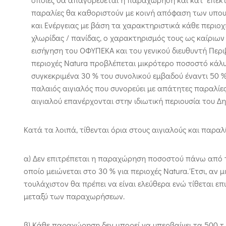
παραλίες θα καθοριστούν με κοινή απόφαση των υπου
και Ενέργειας με βάση τα χαρακτηριστικά κάθε περιο
χλωρίδας / πανίδας, ο χαρακτηρισμός τους ως καίριω
εισήγηση του ΟΦΥΠΕΚΑ και του γενικού διευθυντή Περιβ
περιοχές Natura προβλέπεται μικρότερο ποσοστό κάλ
συγκεκριμένα 30 % του συνολικού εμβαδού έναντι 50 % 
παλαιός αιγιαλός που συνορεύει με απάτητες παραλίε
αιγιαλού επανέρχονται στην ιδιωτική περιουσία του Δ
Κατά τα λοιπά, τίθενται όρια στους αιγιαλούς και παρα
α) Δεν επιτρέπεται η παραχώρηση ποσοστού πάνω από τ
οποίο μειώνεται στο 30 % για περιοχές Natura. Έτσι, αν 
τουλάχιστον θα πρέπει να είναι ελεύθερα ενώ τίθεται ε
μεταξύ των παραχωρήσεων.
β) Κάθε παραχώρηση δεν μπορεί να υπερβαίνει τα 500 τ