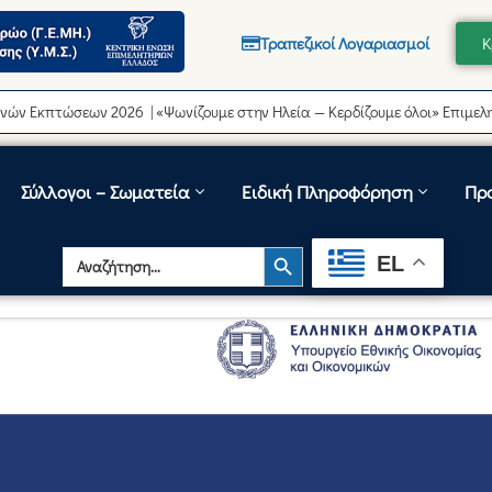
Τραπεζικοί Λογαριασμοί
Κ
τώσεων 2026 | «Ψωνίζουμε στην Ηλεία — Κερδίζουμε όλοι» Επιμελητήριο 
Σύλλογοι – Σωματεία
Ειδική Πληροφόρηση
Πρ
Search Button
Search
EL
for: