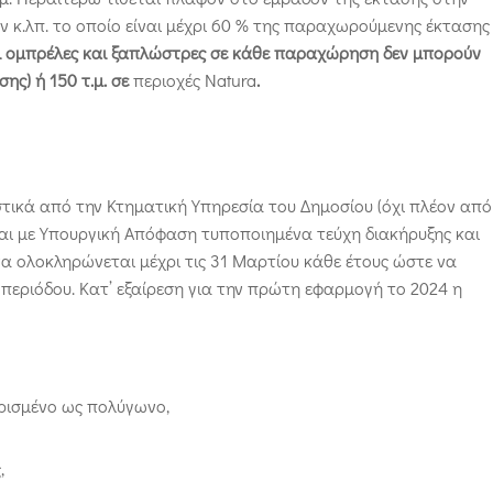
κ.λπ. το οποίο είναι μέχρι 60 % της παραχωρούμενης έκτασης
ι ομπρέλες και ξαπλώστρες σε κάθε παραχώρηση δεν μπορούν
ης) ή 150 τ.μ. σε
περιοχές Natura
.
τικά από την Κτηματική Υπηρεσία του Δημοσίου (όχι πλέον από
ται με Υπουργική Απόφαση τυποποιημένα τεύχη διακήρυξης και
α ολοκληρώνεται μέχρι τις 31 Μαρτίου κάθε έτους ώστε να
 περιόδου. Κατ’ εξαίρεση για την πρώτη εφαρμογή το 2024 η
ρισμένο ως πολύγωνο,
,