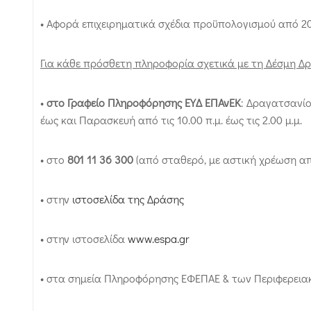
• Αφορά επιχειρηματικά σχέδια προϋπολογισμού από 20
Για κάθε πρόσθετη πληροφορία σχετικά με τη Δέσμη Δρ
•
στο Γραφείο Πληροφόρησης ΕΥΔ ΕΠΑνΕΚ
: Δραγατσανίο
έως και Παρασκευή από τις 10.00 π.μ. έως τις 2.00 μ.μ.
• στο
801 11 36 300
(από σταθερό, με αστική χρέωση από 
• στην
ιστοσελίδα της Δράσης
• στην ιστοσελίδα
www.espa.gr
• στα σημεία Πληροφόρησης ΕΦΕΠΑΕ & των Περιφερει