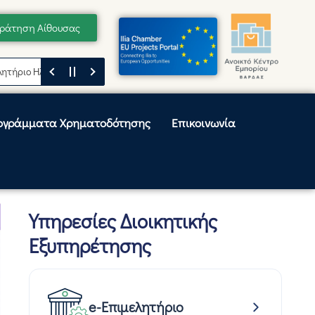
ράτηση Αίθουσας
ο Ηλείας
Μήνυμα του Προέδρου του Επιμελητηρίου Ηλείας, Κωνσταντίν
ογράμματα Χρηματοδότησης
Επικοινωνία
Υπηρεσίες Διοικητικής
Εξυπηρέτησης
e-Επιμελητήριο