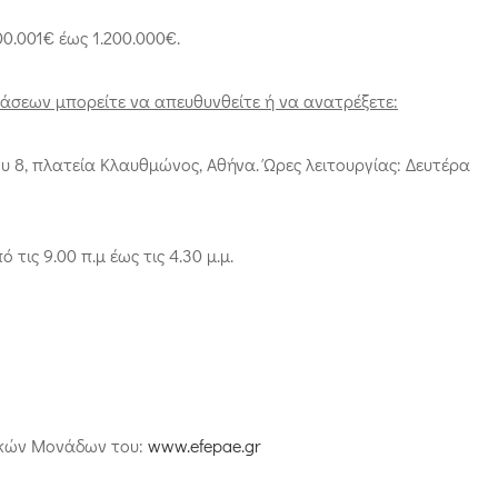
0.001€ έως 1.200.000€.
άσεων μπορείτε να απευθυνθείτε ή να ανατρέξετε:
υ 8, πλατεία Κλαυθμώνος, Αθήνα. Ώρες λειτουργίας: Δευτέρα
τις 9.00 π.μ έως τις 4.30 μ.μ.
ακών Μονάδων του:
www.efepae.gr