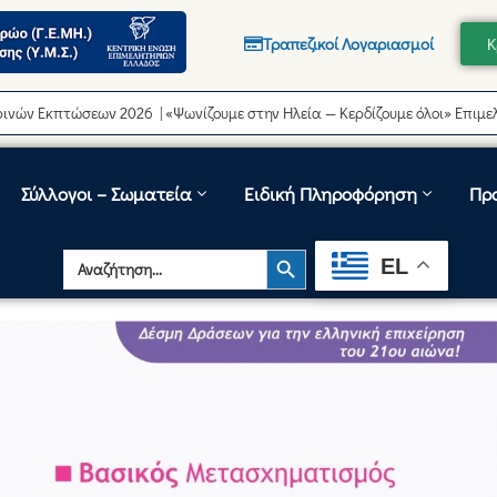
Τραπεζικοί Λογαριασμοί
Κ
πτώσεων 2026 | «Ψωνίζουμε στην Ηλεία — Κερδίζουμε όλοι» Επιμελητήρι
Σύλλογοι – Σωματεία
Ειδική Πληροφόρηση
Πρ
Search Button
Search
EL
for: