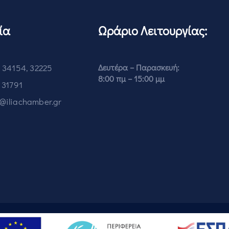
ία
Ωράριο Λειτουργίας:
 34154, 32225
Δευτέρα – Παρασκευή:
8:00 πμ – 15:00 μμ
 31791
o@iliachamber.gr