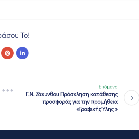
άσου Το!
Επόμενο
Γ.Ν. Ζάκυνθου Πρόσκληση κατάθεσης
προσφοράς για την προμήθεια
«Γραφικής Ύλης »