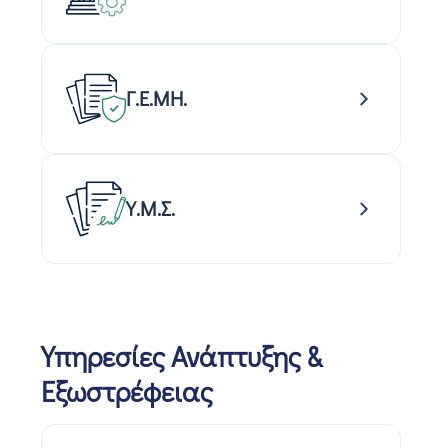
Γ.Ε.ΜΗ.
Υ.Μ.Σ.
Υπηρεσίες Ανάπτυξης &
Εξωστρέφειας