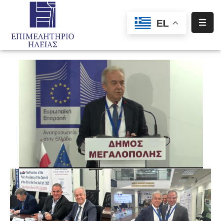
EL
Αρχική
Υπηρεσίες
Ενημέρωση
Σύλλογοι
–
Σωματεία
Ειδική
Πληροφόρηση
Προγράμματα
Χρηματοδότησης