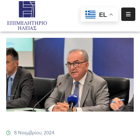
EL
Αρχική
Υπηρεσίες
Ενημέρωση
Σύλλογοι
–
Σωματεία
Ειδική
Πληροφόρηση
Προγράμματα
Χρηματοδότησης
8 Νοεμβρίου, 2024