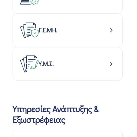
Γ.Ε.ΜΗ.
Υ.Μ.Σ.
Υπηρεσίες Ανάπτυξης &
Εξωστρέφειας