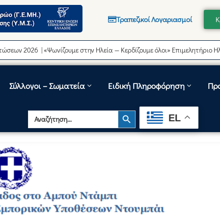
Τραπεζικοί Λογαριασμοί
Κ
2026 | «Ψωνίζουμε στην Ηλεία — Κερδίζουμε όλοι» Επιμελητήριο Ηλείας
Σύλλογοι – Σωματεία
Ειδική Πληροφόρηση
Πρ
Search Button
Search
EL
for: