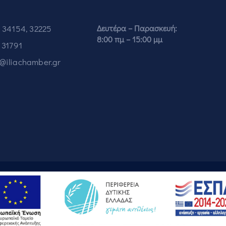
 34154, 32225
Δευτέρα – Παρασκευή:
8:00 πμ – 15:00 μμ
 31791
o@iliachamber.gr