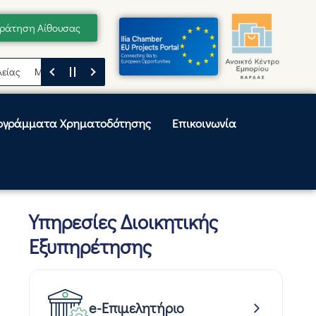
ράτηση Αίθουσας
Μήνυμα του Προέδρου του Επιμελητηρίου Ηλείας, Κωνσταντίνου Λεβέν
ογράμματα Χρηματοδότησης
Επικοινωνία
Υπηρεσίες Διοικητικής
Εξυπηρέτησης
e-Επιμελητήριο