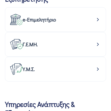
e-Επιμελητήριο
Γ.Ε.ΜΗ.
Υ.Μ.Σ.
Υπηρεσίες Ανάπτυξης &