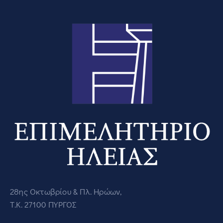
28ης Οκτωβρίου & Πλ. Ηρώων,
Τ.Κ. 27100 ΠΥΡΓΟΣ