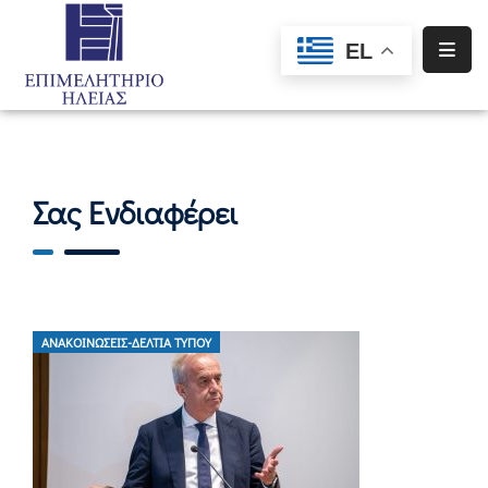
EL
Αρχική
Υπηρεσίες
Ενημέρωση
Σας Ενδιαφέρει
Σύλλογοι
–
Σωματεία
Ειδική
ΑΝΑΚΟΙΝΏΣΕΙΣ-ΔΕΛΤΊΑ ΤΎΠΟΥ
Πληροφόρηση
Προγράμματα
Χρηματοδότησης