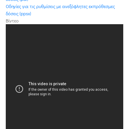
Οδηγίες για τις ρυθμίσεις με ανεξόφλητες εκπρόθεσμες
δόσεις (ppsx)
Βίντεο