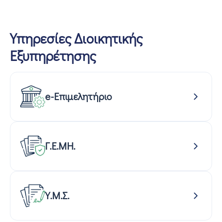
Υπηρεσίες Διοικητικής
Εξυπηρέτησης
e-Επιμελητήριο
Γ.Ε.ΜΗ.
Υ.Μ.Σ.