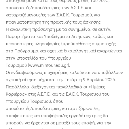
απασχολήσουν κατά τους θερινούς μήνες του 2025,
σπουδαστές/σπουδάστριες των Α.Σ.Τ.Ε. και
καταρτιζόμενους/ες των Σ.Α.Ε.Κ. Τουρισμού, για
πραγματοποίηση της πρακτικής τους άσκησης.
Η αναλυτική πρόσκληση με τα συνημμένα, σε αυτήν,
Παραρτήματα και Υποδείγματα Αιτήσεων, καθώς και
περισσότερες πληροφορίες (προϋποθέσεις συμμετοχής
στο Πρόγραμμα και σχετικά δικαιολογητικά) αναρτώνται
στην ιστοσελίδα του Υπουργείου
Τουρισμού (www.mintour.edu.gr).
Οι ενδιαφερόμενες επιχειρήσεις καλούνται να υποβάλλουν
σχετική αίτηση μέχρι και την Τετάρτη 9 Απριλίου 2025.
Παράλληλα, διεξάγονται πανελλαδικά οι «Ημέρες
Καριέρας» στις Α.Σ.Τ.Ε. και τις Σ.Α.Ε.Κ. Τουρισμού του
Υπουργείου Τουρισμού, όπου
σπουδαστές/σπουδάστριες, καταρτιζόμενοι/ες,
απόφοιτοι/ες και υποψήφιοι/ες εργοδότες/τριες θα
μπορούν να έρχονται σε μεταξύ τους επαφή, για την