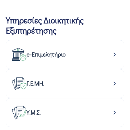
Υπηρεσίες Διοικητικής
Εξυπηρέτησης
e-Επιμελητήριο
Γ.Ε.ΜΗ.
Υ.Μ.Σ.