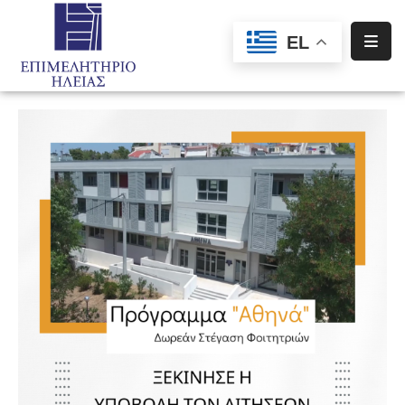
EL
Αρχική
Υπηρεσίες
Ενημέρωση
Σύλλογοι
–
Σωματεία
Ειδική
Πληροφόρηση
Προγράμματα
Χρηματοδότησης