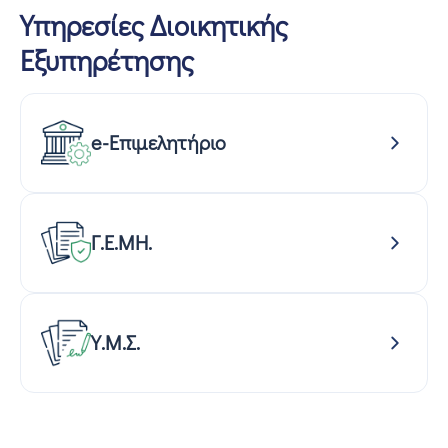
Υπηρεσίες Διοικητικής
Εξυπηρέτησης
e-Επιμελητήριο
Γ.Ε.ΜΗ.
Υ.Μ.Σ.