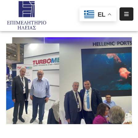
EL
Αρχική
Υπηρεσίες
Ενημέρωση
Σύλλογοι
–
Σωματεία
Ειδική
Πληροφόρηση
Προγράμματα
Χρηματοδότησης