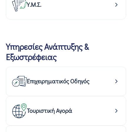
Υ.Μ.Σ.
Υπηρεσίες Ανάπτυξης &
Εξωστρέφειας
Επιχειρηματικός Οδηγός
Τουριστική Αγορά