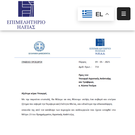
EL
Αρχική
Υπηρεσίες
Ενημέρωση
Σύλλογοι
–
Σωματεία
Ειδική
Πληροφόρηση
Προγράμματα
Χρηματοδότησης