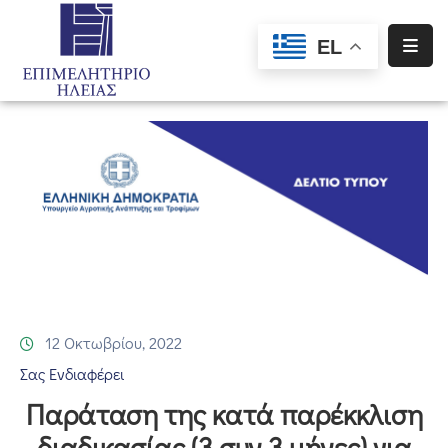
EL
Αρχική
Υπηρεσίες
Ενημέρωση
Σύλλογοι
–
Σωματεία
Ειδική
Πληροφόρηση
12 Οκτωβρίου, 2022
Σας Ενδιαφέρει
Προγράμματα
Παράταση της κατά παρέκκλιση
Χρηματοδότησης
διαδικασίας (3 συν 3 μήνες) για