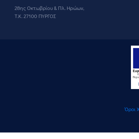
28ης Οκτωβρίου & Πλ. Ηρώων,
Τ.Κ. 27100 ΠΥΡΓΟΣ
Όροι 