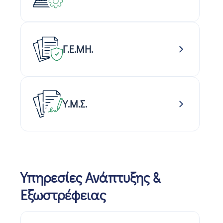
Γ.Ε.ΜΗ.
Υ.Μ.Σ.
Υπηρεσίες Ανάπτυξης &
Εξωστρέφειας