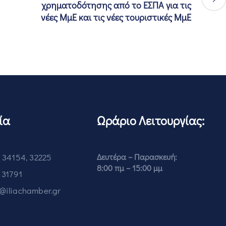
χρηματοδότησης από το ΕΣΠΑ για τις
νέες ΜμΕ και τις νέες τουριστικές ΜμΕ
ία
Ωράριο Λειτουργίας:
 34154, 32225
Δευτέρα – Παρασκευή:
8:00 πμ – 15:00 μμ
 31791
o@iliachamber.gr