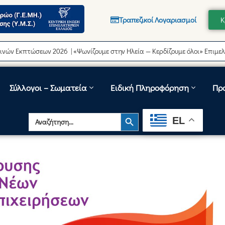
Τραπεζικοί Λογαριασμοί
Κ
τώσεων 2026 | «Ψωνίζουμε στην Ηλεία — Κερδίζουμε όλοι» Επιμελητήριο 
Σύλλογοι – Σωματεία
Ειδική Πληροφόρηση
Πρ
Search Button
Search
EL
for: