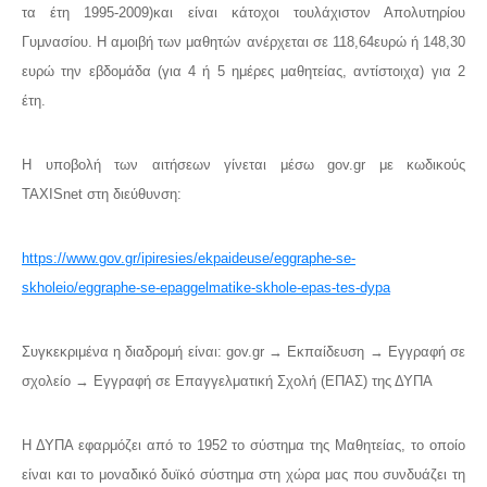
τα έτη 1995-2009)
και είναι κάτοχοι τουλάχιστον Απολυτηρίου
Γυμνασίου. Η αμοιβή των μαθητών ανέρχεται σε 118,64
ευρώ ή 148,30
ευρώ την εβδομάδα (για 4 ή 5 ημέρες μαθητείας, αντίστοιχα) για 2
έτη.
Η υποβολή των αιτήσεων γίνεται μέσω gov.gr με κωδικούς
TAXIS
net
στη διεύθυνση:
https://www.gov.gr/ipiresies/ekpaideuse/eggraphe-se-
skholeio/eggraphe-se-epaggelmatike-skhole-epas-tes-dypa
Συγκεκριμένα η διαδρομή είναι: gov.gr → Εκπαίδευση → Εγγραφή σε
σχολείο → Εγγραφή σε Επαγγελματική Σχολή (ΕΠΑΣ) της ΔΥΠΑ
Η ΔΥΠΑ εφαρμόζει από το 1952 το σύστημα της Μαθητείας, το οποίο
είναι και το μοναδικό δυϊκό σύστημα στη χώρα μας που συνδυάζει τη