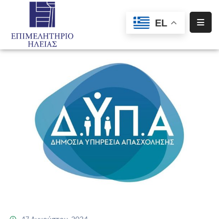
EL
Αρχική
Υπηρεσίες
Ενημέρωση
Σύλλογοι
–
Σωματεία
Ειδική
Πληροφόρηση
Προγράμματα
Χρηματοδότησης
17 Αυγούστου, 2024