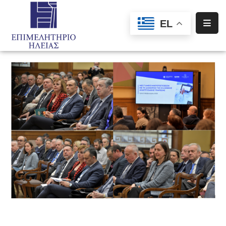
EL
Αρχική
Υπηρεσίες
Ενημέρωση
Σύλλογοι
–
Σωματεία
Ειδική
Πληροφόρηση
Προγράμματα
Χρηματοδότησης