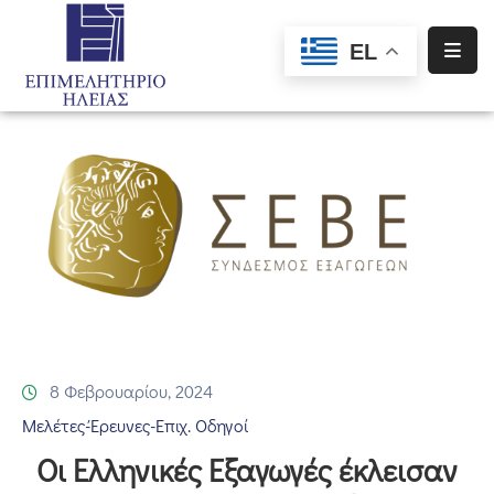
EL
Αρχική
Υπηρεσίες
Ενημέρωση
Σύλλογοι
–
Σωματεία
Ειδική
Πληροφόρηση
8 Φεβρουαρίου, 2024
Προγράμματα
Μελέτες-Έρευνες-Επιχ. Οδηγοί
Χρηματοδότησης
Οι Ελληνικές Εξαγωγές έκλεισαν