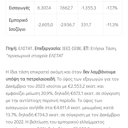
Εισαγωγές
6.307,4
7.662,7
-1.355,3
-17,7%
Εμπορικό
-2.605,0
-2.936,7
331,7
-11,3%
Ισοζύγιο
Πηγή:
ΕΛΣΤΑΤ,
Επεξεργασία:
ΙΕΕΣ-ΣΕΒΕ,
ΕΤ:
Ετήσια Τάση,
*προσωρινά στοιχεία ΕΛΣΤΑΤ
Η ίδια τάση επικρατεί ακόμη και όταν
δεν λαμβάνουμε
υπόψη τα πετρελαιοειδή
. Το ύψος των εξαγωγών για τον
Δεκέμβριο του 2023 ισούται με €2.553,2 εκατ. και
εμφανίζει μείωση 20,9%, δηλαδή €673,1 εκατ. σε σύγκριση
με την αντίστοιχη περσινή περίοδο. Το ύψος των
εισαγωγών ανήλθε στα €4.611,4 εκατ. μειωμένες κατά
13,7%, δηλαδή €734,3 εκατ. σε σύγκριση με τον Δεκέμβριο
του 2022. Η βελτίωση του εμπορικού ελλείμματος