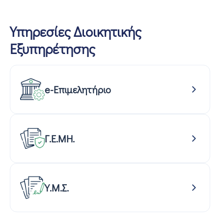
Υπηρεσίες Διοικητικής
Εξυπηρέτησης
e-Επιμελητήριο
Γ.Ε.ΜΗ.
Υ.Μ.Σ.