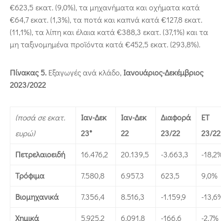
€623,5 εκατ. (9,0%), τα μηχανήματα και οχήματα κατά
€64,7 εκατ. (1,3%), τα ποτά και καπνά κατά €127,8 εκατ.
(11,1%), τα λίπη και έλαια κατά €388,3 εκατ. (37,1%) και τα
μη ταξινομημένα προϊόντα κατά €452,5 εκατ. (293,8%).
Πίνακας 5.
Εξαγωγές ανά κλάδο,
Ιανουάριος-Δεκέμβριος
2023/2022
(ποσά σε εκατ.
Ιαν-Δεκ
Ιαν-Δεκ
Διαφορά
ΕΤ
ευρώ)
23*
22
23/22
23/22
Πετρελαιοειδή
16.476,2
20.139,5
-3.663,3
-18,2
Τρόφιμα
7.580,8
6.957,3
623,5
9,0%
Βιομηχανικά
7.356,4
8.516,3
-1.159,9
-13,6
Χημικά
5.925,2
6.091,8
-166,6
-2,7%