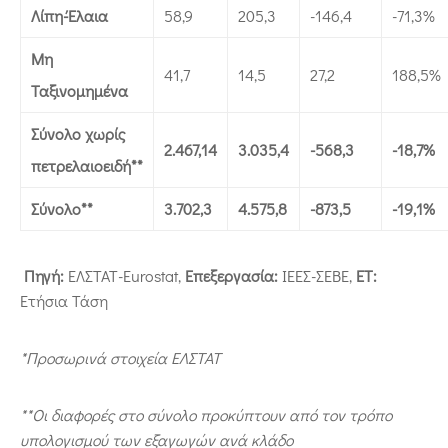
Λίπη-Έλαια
58,9
205,3
-146,4
-71,3%
Μη
41,7
14,5
27,2
188,5%
Ταξινομημένα
Σύνολο χωρίς
2.467,14
3.035,4
-568,3
-18,7%
πετρελαιοειδή**
Σύνολο**
3.702,3
4.575,8
-873,5
-19,1%
Πηγή:
ΕΛΣΤΑΤ-Eurostat,
Επεξεργασία:
ΙΕΕΣ-ΣΕΒΕ,
ΕΤ:
Ετήσια Τάση
*Προσωρινά στοιχεία ΕΛΣΤΑΤ
**Οι διαφορές στο σύνολο προκύπτουν από τον τρόπο
υπολογισμού των εξαγωγών ανά κλάδο