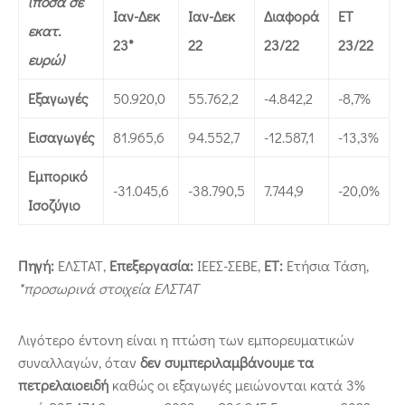
(ποσά σε
Ιαν-Δεκ
Ιαν-Δεκ
Διαφορά
ΕΤ
εκατ.
23*
22
23/22
23/22
ευρώ)
Εξαγωγές
50.920,0
55.762,2
-4.842,2
-8,7%
Εισαγωγές
81.965,6
94.552,7
-12.587,1
-13,3%
Εμπορικό
-31.045,6
-38.790,5
7.744,9
-20,0%
Ισοζύγιο
Πηγή:
ΕΛΣΤΑΤ,
Επεξεργασία:
ΙΕΕΣ-ΣΕΒΕ,
ΕΤ:
Ετήσια Τάση,
*προσωρινά στοιχεία ΕΛΣΤΑΤ
Λιγότερο έντονη είναι η πτώση των εμπορευματικών
συναλλαγών, όταν
δεν συμπεριλαμβάνουμε τα
πετρελαιοειδή
καθώς οι εξαγωγές μειώνονται κατά 3%