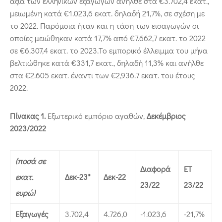
αξία των ελληνικών εξαγωγών ανήλθε στα €3.702,4 εκατ.,
μειωμένη κατά €1.023,6 εκατ. δηλαδή 21,7%, σε σχέση με
το 2022. Παρόμοια ήταν και η τάση των εισαγωγών οι
οποίες μειώθηκαν κατά 17,7% από €7.662,7 εκατ. το 2022
σε €6.307,4 εκατ. το 2023.Το εμπορικό έλλειμμα του μήνα
βελτιώθηκε κατά €331,7 εκατ., δηλαδή 11,3% και ανήλθε
στα €2.605 εκατ. έναντι των €2,936.7 εκατ. του έτους
2022.
Πίνακας 1.
Εξωτερικό εμπόριο αγαθών,
Δεκέμβριος
2023/2022
(ποσά σε
Διαφορά
ΕΤ
εκατ.
Δεκ-23*
Δεκ-22
23/22
23/22
ευρώ)
Εξαγωγές
3.702,4
4.726,0
-1.023,6
-21,7%