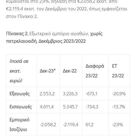
κυμαίνεται στο 2,9%, δηλαδή στα €2.058,2 εκατ. από
€2.119,4 εκατ. τον Δεκέμβριο του 2022, όπως εμφανίζεται
στον Πίνακα 2.
Πίνακας 2.
Εξωτερικό εμπόριο αγαθών,
χωρίς
πετρελαιοειδή
,
Δεκέμβριος 2023/2022
(ποσά σε
Διαφορά
ΕΤ
εκατ.
Δεκ-23*
Δεκ-22
23/22
23/22
ευρώ)
Εξαγωγές
2.553,2
3.226,3
-673,1
-20,9%
Εισαγωγές
4.611,4
5.345,7
-734,3
-13,7%
Εμπορικό
-2.058,2
-2.119,4
61,2
-2,9%
Ισοζύγιο