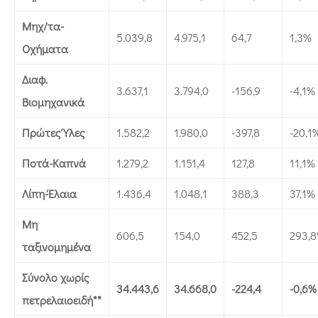
Μηχ/τα-
5.039,8
4.975,1
64,7
1,3%
Οχήματα
Διαφ.
3.637,1
3.794,0
-156,9
-4,1%
Βιομηχανικά
Πρώτες Ύλες
1.582,2
1.980,0
-397,8
-20,1
Ποτά-Καπνά
1.279,2
1.151,4
127,8
11,1%
Λίπη-Έλαια
1.436,4
1.048,1
388,3
37,1%
Μη
606,5
154,0
452,5
293,
ταξινομημένα
Σύνολο χωρίς
34.443,6
34.668,0
-224,4
-0,6%
πετρελαιοειδή**