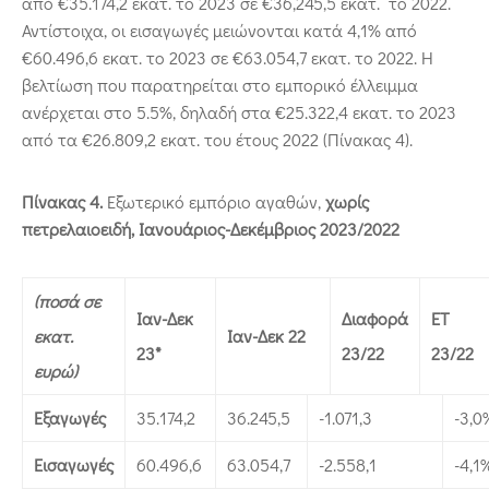
από €35.174,2 εκατ. το 2023 σε €36,245,5 εκατ. το 2022.
Αντίστοιχα, οι εισαγωγές μειώνονται κατά 4,1% από
€60.496,6 εκατ. το 2023 σε €63.054,7 εκατ. το 2022. Η
βελτίωση που παρατηρείται στο εμπορικό έλλειμμα
ανέρχεται στο 5.5%, δηλαδή στα €25.322,4 εκατ. το 2023
από τα €26.809,2 εκατ. του έτους 2022 (Πίνακας 4).
Πίνακας 4.
Εξωτερικό εμπόριο αγαθών,
χωρίς
πετρελαιοειδή,
Ιανουάριος-Δεκέμβριος
2023/2022
(ποσά σε
Ιαν-Δεκ
Διαφορά
ΕΤ
εκατ.
Ιαν-Δεκ 22
23*
23/22
23/22
ευρώ)
Εξαγωγές
35.174,2
36.245,5
-1.071,3
-3,0
Εισαγωγές
60.496,6
63.054,7
-2.558,1
-4,1