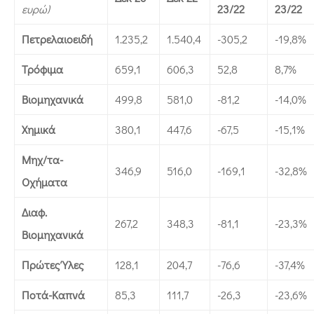
ευρώ)
23/22
23/22
Πετρελαιοειδή
1.235,2
1.540,4
-305,2
-19,8%
Τρόφιμα
659,1
606,3
52,8
8,7%
Βιομηχανικά
499,8
581,0
-81,2
-14,0%
Χημικά
380,1
447,6
-67,5
-15,1%
Μηχ/τα-
346,9
516,0
-169,1
-32,8%
Οχήματα
Διαφ.
267,2
348,3
-81,1
-23,3%
Βιομηχανικά
Πρώτες Ύλες
128,1
204,7
-76,6
-37,4%
Ποτά-Καπνά
85,3
111,7
-26,3
-23,6%