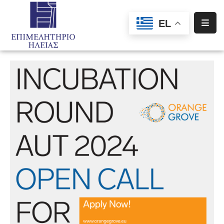
EL
Αρχική
Υπηρεσίες
Ενημέρωση
Σύλλογοι
–
Σωματεία
Ειδική
Πληροφόρηση
Προγράμματα
Χρηματοδότησης