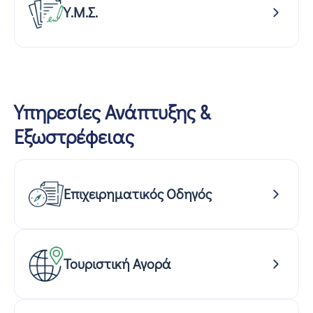
Υ.Μ.Σ.
Υπηρεσίες Ανάπτυξης &
Εξωστρέφειας
Επιχειρηματικός Οδηγός
Τουριστική Αγορά