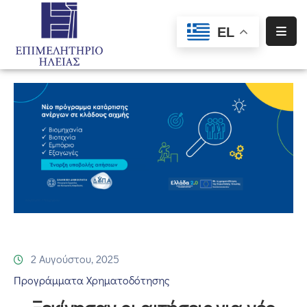
EL
Αρχική
Υπηρεσίες
Ενημέρωση
Σύλλογοι
–
Σωματεία
Ειδική
Πληροφόρηση
2 Αυγούστου, 2025
Προγράμματα
Προγράμματα Χρηματοδότησης
Χρηματοδότησης