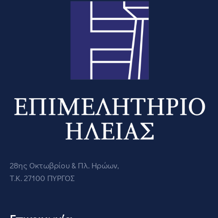
28ης Οκτωβρίου & Πλ. Ηρώων,
Τ.Κ. 27100 ΠΥΡΓΟΣ